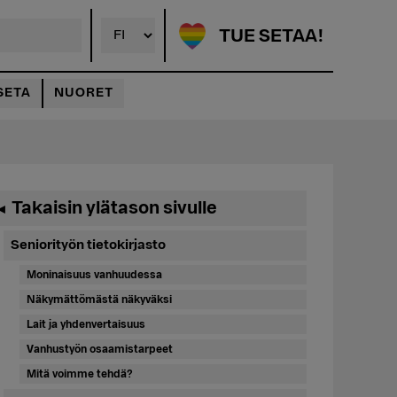
TUE SETAA!
SETA
NUORET
Ensisijainen
Takaisin ylätason sivulle
◄
sivupalkki
Seniorityön tietokirjasto
Moninaisuus vanhuudessa
Näkymättömästä näkyväksi
Lait ja yhdenvertaisuus
Vanhustyön osaamistarpeet
Mitä voimme tehdä?