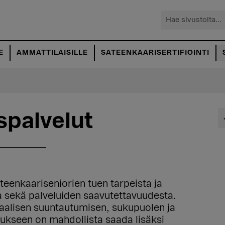
Hae
sivustolta...
E
AMMATTILAISILLE
SATEENKAARISERTIFIOINTI
spalvelut
teenkaariseniorien tuen tarpeista ja
a sekä palveluiden saavutettavuudesta.
aalisen suuntautumisen, sukupuolen ja
ukseen on mahdollista saada lisäksi