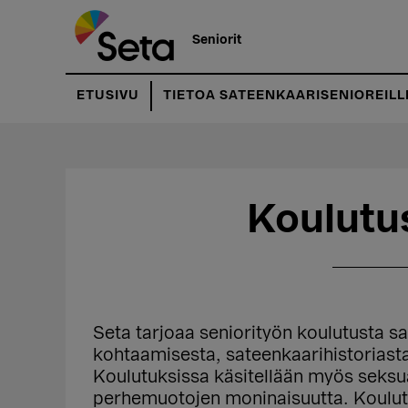
Hyppää
Hyppää
pääsisältöön
ensisijaiseen
Seniorit
sivupalkkiin
ETUSIVU
TIETOA SATEENKAARISENIOREILL
Koulutu
Seta tarjoaa seniorityön koulutusta sa
kohtaamisesta, sateenkaarihistoriast
Koulutuksissa käsitellään myös seksu
perhemuotojen moninaisuutta. Koulut