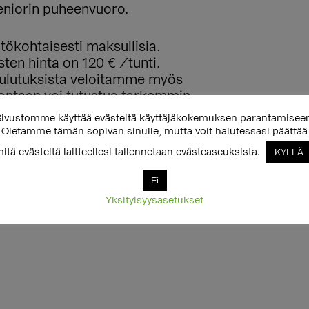
eniorin puheenvuoro.
tökohtaisesti maksullisia.
ten hinta on 120 € /tunti.
ulutuksista veloitamme myös
ontaan voi tutustua tarkemmin
la
.
ivustomme käyttää evästeitä käyttäjäkokemuksen parantamisee
Oletamme tämän sopivan sinulle, mutta voit halutessasi päättää
isää
itä evästeitä laitteellesi tallennetaan evästeaseuksista.
KYLLÄ
Ei
Yksityisyysasetukset