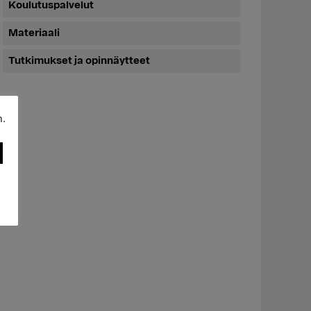
Koulutuspalvelut
Materiaali
Tutkimukset ja opinnäytteet
n.