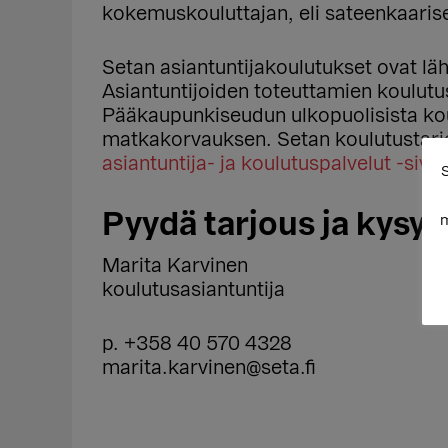
kokemuskouluttajan, eli sateenkaaris
Setan asiantuntijakoulutukset ovat läh
Asiantuntijoiden toteuttamien koulutus
Pääkaupunkiseudun ulkopuolisista ko
matkakorvauksen. Setan koulutustarj
asiantuntija- ja koulutuspalvelut -sivul
S
Pyydä tarjous ja kysy l
m
Marita Karvinen
koulutusasiantuntija
p. +358 40 570 4328
marita.karvinen@seta.fi