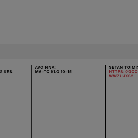
AVOINNA:
SETAN TOIMI
2 KRS.
MA–TO KLO 10–15
HTTPS://GO
WWZUJXS2