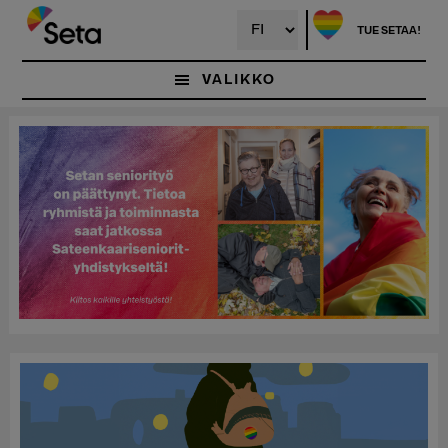
Hyppää
pääsisältöön
TUE SETAA!
VALIKKO