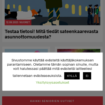
12.09.2023
NUORET
Testaa tietosi! Mitä tiedät sateenkaarevasta
asunnottomuudesta?
Sivustomme käyttää evästeitä käyttäjäkokemuksen
parantamiseen. Oletamme tämän sopivan sinulle, mutta
13.05.2022
NUORET
30.03.2022
NUORET
voit halutessasi päättää mitä evästeitä laitteellesi
Miltä näyttävät Setan sote-
Sateenkaari-ihmisiin
tallennetaan evästeaseuksista.
KYLLÄ
Ei
tavoitteet? Seta tarjoaa
kohdistuvaan
eväitä hyvinvointialueiden
vihapuheeseen puututtava
Yksityisyysasetukset
strategioihin
tehokkaasti
KAIKKI SENIORIEN UUTISET