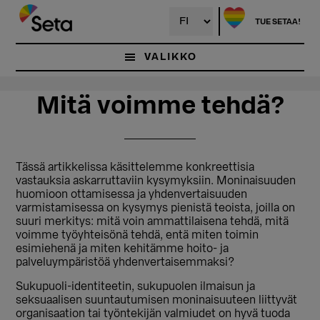
Hyppää
Hyppää
pääsisältöön
ensisijaiseen
TUE SETAA!
sivupalkkiin
VALIKKO
Mitä voimme tehdä?
Tässä artikkelissa käsittelemme konkreettisia
vastauksia askarruttaviin kysymyksiin. Moninaisuuden
huomioon ottamisessa ja yhdenvertaisuuden
varmistamisessa on kysymys pienistä teoista, joilla on
suuri merkitys: mitä voin ammattilaisena tehdä, mitä
voimme työyhteisönä tehdä, entä miten toimin
esimiehenä ja miten kehitämme hoito- ja
palveluympäristöä yhdenvertaisemmaksi?
Sukupuoli-identiteetin, sukupuolen ilmaisun ja
seksuaalisen suuntautumisen moninaisuuteen liittyvät
organisaation tai työntekijän valmiudet on hyvä tuoda