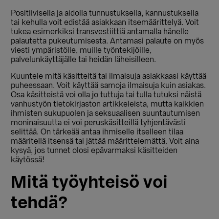
Positiivisella ja aidolla tunnustuksella, kannustuksella
tai kehulla voit edistää asiakkaan itsemäärittelyä. Voit
tukea esimerkiksi transvestiittiä antamalla hänelle
palautetta pukeutumisesta. Antamasi palaute on myös
viesti ympäristölle, muille työntekijöille,
palvelunkäyttäjälle tai heidän läheisilleen.
Kuuntele mitä käsitteitä tai ilmaisuja asiakkaasi käyttää
puheessaan. Voit käyttää samoja ilmaisuja kuin asiakas.
Osa käsitteistä voi olla jo tuttuja tai tulla tutuksi näistä
vanhustyön tietokirjaston artikkeleista, mutta kaikkien
ihmisten sukupuolen ja seksuaalisen suuntautumisen
moninaisuutta ei voi peruskäsitteillä tyhjentävästi
selittää. On tärkeää antaa ihmiselle itselleen tilaa
määritellä itsensä tai jättää määrittelemättä. Voit aina
kysyä, jos tunnet olosi epävarmaksi käsitteiden
käytössä!
Mitä työyhteisö voi
tehdä?