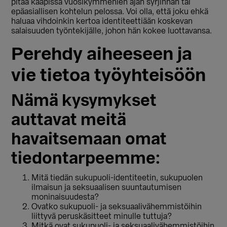
pitää kaapissa vuosikymmenien ajan syrjinnän tai
epäasiallisen kohtelun pelossa. Voi olla, että joku ehkä
haluaa vihdoinkin kertoa identiteettiään koskevan
salaisuuden työntekijälle, johon hän kokee luottavansa.
Perehdy aiheeseen ja
vie tietoa työyhteisöön
Nämä kysymykset
auttavat meitä
havaitsemaan omat
tiedontarpeemme:
Mitä tiedän sukupuoli-identiteetin, sukupuolen
ilmaisun ja seksuaalisen suuntautumisen
moninaisuudesta?
Ovatko sukupuoli- ja seksuaalivähemmistöihin
liittyvä peruskäsitteet minulle tuttuja?
Mitkä ovat sukupuoli- ja seksuaalivähemmistöihin