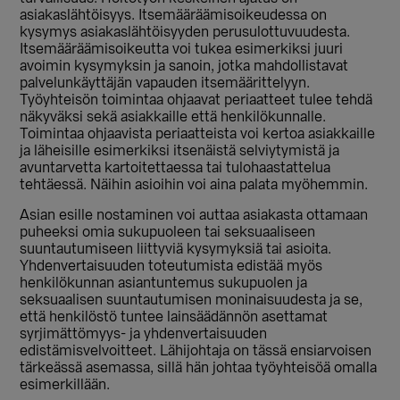
asiakaslähtöisyys. Itsemääräämisoikeudessa on
kysymys asiakaslähtöisyyden perusulottuvuudesta.
Itsemääräämisoikeutta voi tukea esimerkiksi juuri
avoimin kysymyksin ja sanoin, jotka mahdollistavat
palvelunkäyttäjän vapauden itsemäärittelyyn.
Työyhteisön toimintaa ohjaavat periaatteet tulee tehdä
näkyväksi sekä asiakkaille että henkilökunnalle.
Toimintaa ohjaavista periaatteista voi kertoa asiakkaille
ja läheisille esimerkiksi itsenäistä selviytymistä ja
avuntarvetta kartoitettaessa tai tulohaastattelua
tehtäessä. Näihin asioihin voi aina palata myöhemmin.
Asian esille nostaminen voi auttaa asiakasta ottamaan
puheeksi omia sukupuoleen tai seksuaaliseen
suuntautumiseen liittyviä kysymyksiä tai asioita.
Yhdenvertaisuuden toteutumista edistää myös
henkilökunnan asiantuntemus sukupuolen ja
seksuaalisen suuntautumisen moninaisuudesta ja se,
että henkilöstö tuntee lainsäädännön asettamat
syrjimättömyys- ja yhdenvertaisuuden
edistämisvelvoitteet. Lähijohtaja on tässä ensiarvoisen
tärkeässä asemassa, sillä hän johtaa työyhteisöä omalla
esimerkillään.