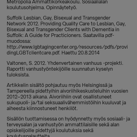
Metropolia Ammattikorkeakoulu. Sosiaalialan
koulutusohjelma. Opinnäytetyö.
Suffolk Lesbian, Gay, Bisexual and Transgender
Network 2012. Providing Quality Care to Lesbian, Gay,
Bisexual and Transgender Clients with Dementia in
Suffolk: A Guide for Practicioners. Saatavilla pdf-
muodossa:
http://www.lgbtagingcenter.org/resources/pdfs/provi
dingLGBTclientcare.pdf. Haettu 20.8.2014
Valtonen, S. 2012. Yhdenvertainen vanhuus -projekti.
Raportti vanhustyöntekijöille suunnatun kyselyn
tuloksista.
Artikkelin sisältö pohjautuu myös Helsingissä ja
Tampereella pidettyihin aivoriihikeskusteluihin vuosien
2012–2013 aikana. Aivoriihiin ovat osallistuneet
sukupuoli- ja/tai seksuaalivähemmistöihin kuuluvat ja
aiheesta kiinnostuneet henkilöt.
Sisällön tuottamisessa on hyödynnetty myös sosiaali- ja
terveysalan ja vanhustyön ammattilaisille sekä alan
opiskelijoille pidettyjä koulutuksia sekä
koulutuspalautteita.