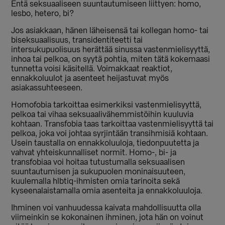
Entä seksuaaliseen suuntautumiseen liittyen: homo,
lesbo, hetero, bi?
Jos asiakkaan, hänen läheisensä tai kollegan homo- tai
biseksuaalisuus, transidentiteetti tai
intersukupuolisuus herättää sinussa vastenmielisyyttä,
inhoa tai pelkoa, on syytä pohtia, miten tätä kokemaasi
tunnetta voisi käsitellä. Voimakkaat reaktiot,
ennakkoluulot ja asenteet heijastuvat myös
asiakassuhteeseen.
Homofobia tarkoittaa esimerkiksi vastenmielisyyttä,
pelkoa tai vihaa seksuaalivähemmistöihin kuuluvia
kohtaan. Transfobia taas tarkoittaa vastenmielisyyttä tai
pelkoa, joka voi johtaa syrjintään transihmisiä kohtaan.
Usein taustalla on ennakkoluuloja, tiedonpuutetta ja
vahvat yhteiskunnalliset normit. Homo-, bi- ja
transfobiaa voi hoitaa tutustumalla seksuaalisen
suuntautumisen ja sukupuolen moninaisuuteen,
kuulemalla hlbtiq-ihmisten omia tarinoita sekä
kyseenalaistamalla omia asenteita ja ennakkoluuloja.
Ihminen voi vanhuudessa kaivata mahdollisuutta olla
viimeinkin se kokonainen ihminen, jota hän on voinut