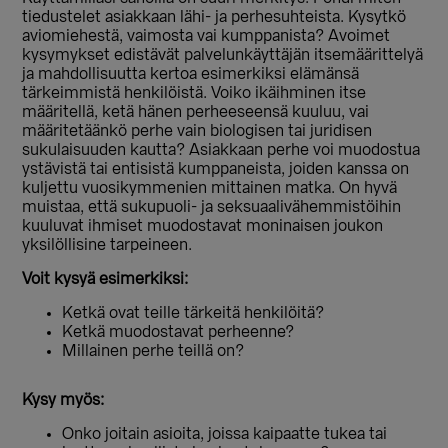
tiedustelet asiakkaan lähi- ja perhesuhteista. Kysytkö
aviomiehestä, vaimosta vai kumppanista? Avoimet
kysymykset edistävät palvelunkäyttäjän itsemäärittelyä
ja mahdollisuutta kertoa esimerkiksi elämänsä
tärkeimmistä henkilöistä. Voiko ikäihminen itse
määritellä, ketä hänen perheeseensä kuuluu, vai
määritetäänkö perhe vain biologisen tai juridisen
sukulaisuuden kautta? Asiakkaan perhe voi muodostua
ystävistä tai entisistä kumppaneista, joiden kanssa on
kuljettu vuosikymmenien mittainen matka. On hyvä
muistaa, että sukupuoli- ja seksuaalivähemmistöihin
kuuluvat ihmiset muodostavat moninaisen joukon
yksilöllisine tarpeineen.
Voit kysyä esimerkiksi:
Ketkä ovat teille tärkeitä henkilöitä?
Ketkä muodostavat perheenne?
Millainen perhe teillä on?
Kysy myös:
Onko joitain asioita, joissa kaipaatte tukea tai