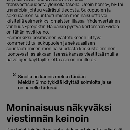
transvestisuudesta yleisellä tasolla. Usein homo-, bi- tai
transfobia johtuu väärästä tiedosta. Sukupuolen ja
seksuaalisen suuntautumisen moninaisuutta voi
käsitellä esimerkiksi omaisten illassa. Yhdenvertainen
vanhuus -projektin Haluaisin pystyä kertomaan -video
on tähän hyvä keino.
Esimerkiksi positiivinen vaatetukseen liittyvä
kommentti tai sukupuolen ja seksuaalisen
suuntautumisen moninaisuudesta keskusteleminen
luontevasti asiakkaan itsensä kanssa viestittää muille
palvelujen käyttäjille, että asia on meille ok:
Sinulla on kaunis mekko tänään.
Meidän Simo tykkää käyttää solmioita ja se
on hänelle tärkeää.
Moninaisuus näkyväksi
viestinnän keinoin