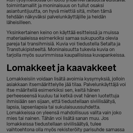
Kun työyhteisössä on luotu yhdenvertaisuutta edistävät
toimintamallit ja moninaisuus on tullut osaksi
asiantuntijuutta, on hyvä miettiä sitä, miten tämä
tehdään näkyväksi palvelunkäyttäjille ja heidän
läheisilleen.
Yksinkertainen keino on käyttää esitteissä ja muissa
materiaaleissa esimerkiksi samaa sukupuolta olevia
pareja tai transihmisiä. Kuvia voi tiedustella Setalta ja
Transtukipisteeltä. Moninaisuutta tukevia kuvia on
tarjolla myös suurimmissa kaupallisissa kuvapankeissa.
Lomakkeet ja kaavakkeet
Lomakkeisiin voidaan lisätä avoimia kysymyksiä, jolloin
asiakkaan itsemäärittelylle jää tilaa. Palvelunkäyttäjä voi
itse määritellä esimerkiksi sen, keitä hänen
perheeseensä kuuluu tai ketkä ovat hänen luotettuja
ihmisiään sen sijaan, että tiedustellaan siviilisäätyä,
lapsia, lapsenlapsia tai sukulaisuussuhdetta.
Lomakkeissa on yleensä mahdollisuus valita vain joko
mies tai nainen. Tähän voi lisätä sanan muu. Jos
lomakkeissa tiedustellaan siviilisäätyä, tulee
vaihtoehtona olla myös rekisteröity parisuhde samassa