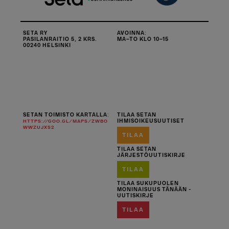
SETA RY
AVOINNA:
PASILANRAITIO 5, 2 KRS.
MA–TO KLO 10–15
00240 HELSINKI
SETAN TOIMISTO KARTALLA:
TILAA SETAN
IHMISOIKEUSUUTISET
HTTPS://GOO.GL/MAPS/ZWBO
WWZUJXS2
TILAA
TILAA SETAN
JÄRJESTÖUUTISKIRJE
TILAA
TILAA SUKUPUOLEN
MONINAISUUS TÄNÄÄN -
UUTISKIRJE
TILAA