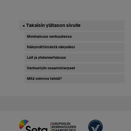
Ensisijainen
Takaisin ylätason sivulle
◄
sivupalkki
Moninaisuus vanhuudessa
Näkymättömästä näkyväksi
Lait ja yhdenvertaisuus
Vanhustyön osaamistarpeet
Mitä voimme tehdä?