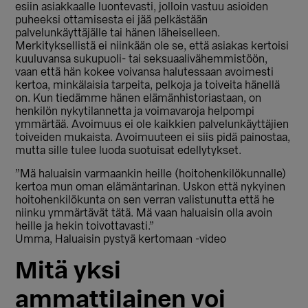
esiin asiakkaalle luontevasti, jolloin vastuu asioiden
puheeksi ottamisesta ei jää pelkästään
palvelunkäyttäjälle tai hänen läheiselleen.
Merkityksellistä ei niinkään ole se, että asiakas kertoisi
kuuluvansa sukupuoli- tai seksuaalivähemmistöön,
vaan että hän kokee voivansa halutessaan avoimesti
kertoa, minkälaisia tarpeita, pelkoja ja toiveita hänellä
on. Kun tiedämme hänen elämänhistoriastaan, on
henkilön nykytilannetta ja voimavaroja helpompi
ymmärtää. Avoimuus ei ole kaikkien palvelunkäyttäjien
toiveiden mukaista. Avoimuuteen ei siis pidä painostaa,
mutta sille tulee luoda suotuisat edellytykset.
”Mä haluaisin varmaankin heille (hoitohenkilökunnalle)
kertoa mun oman elämäntarinan. Uskon että nykyinen
hoitohenkilökunta on sen verran valistunutta että he
niinku ymmärtävät tätä. Mä vaan haluaisin olla avoin
heille ja hekin toivottavasti.”
Umma, Haluaisin pystyä kertomaan -video
Mitä yksi
ammattilainen voi