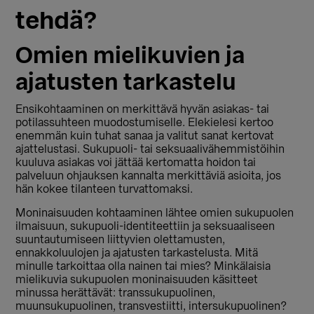
tehdä?
Omien mielikuvien ja
ajatusten tarkastelu
Ensikohtaaminen on merkittävä hyvän asiakas- tai
potilassuhteen muodostumiselle. Elekielesi kertoo
enemmän kuin tuhat sanaa ja valitut sanat kertovat
ajattelustasi. Sukupuoli- tai seksuaalivähemmistöihin
kuuluva asiakas voi jättää kertomatta hoidon tai
palveluun ohjauksen kannalta merkittäviä asioita, jos
hän kokee tilanteen turvattomaksi.
Moninaisuuden kohtaaminen lähtee omien sukupuolen
ilmaisuun, sukupuoli-identiteettiin ja seksuaaliseen
suuntautumiseen liittyvien olettamusten,
ennakkoluulojen ja ajatusten tarkastelusta. Mitä
minulle tarkoittaa olla nainen tai mies? Minkälaisia
mielikuvia sukupuolen moninaisuuden käsitteet
minussa herättävät: transsukupuolinen,
muunsukupuolinen, transvestiitti, intersukupuolinen?