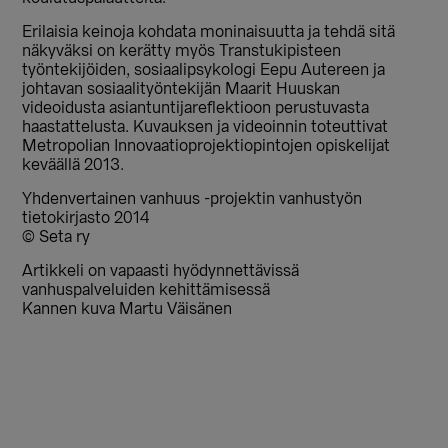
Erilaisia keinoja kohdata moninaisuutta ja tehdä sitä
näkyväksi on kerätty myös Transtukipisteen
työntekijöiden, sosiaalipsykologi Eepu Autereen ja
johtavan sosiaalityöntekijän Maarit Huuskan
videoidusta asiantuntijareflektioon perustuvasta
haastattelusta. Kuvauksen ja videoinnin toteuttivat
Metropolian Innovaatioprojektiopintojen opiskelijat
keväällä 2013.
Yhdenvertainen vanhuus -projektin vanhustyön
tietokirjasto 2014
© Seta ry
Artikkeli on vapaasti hyödynnettävissä
vanhuspalveluiden kehittämisessä
Kannen kuva Martu Väisänen