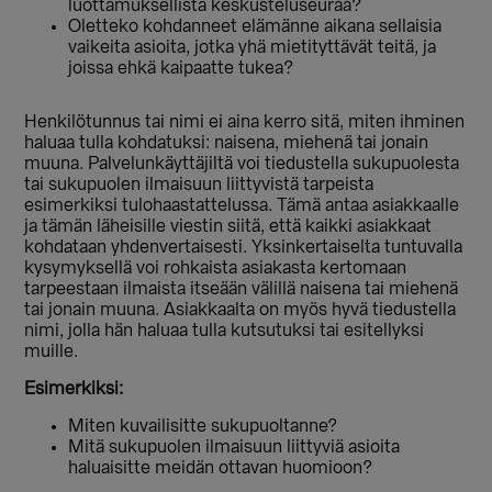
luottamuksellista keskusteluseuraa?
Oletteko kohdanneet elämänne aikana sellaisia
vaikeita asioita, jotka yhä mietityttävät teitä, ja
joissa ehkä kaipaatte tukea?
Henkilötunnus tai nimi ei aina kerro sitä, miten ihminen
haluaa tulla kohdatuksi: naisena, miehenä tai jonain
muuna. Palvelunkäyttäjiltä voi tiedustella sukupuolesta
tai sukupuolen ilmaisuun liittyvistä tarpeista
esimerkiksi tulohaastattelussa. Tämä antaa asiakkaalle
ja tämän läheisille viestin siitä, että kaikki asiakkaat
kohdataan yhdenvertaisesti. Yksinkertaiselta tuntuvalla
kysymyksellä voi rohkaista asiakasta kertomaan
tarpeestaan ilmaista itseään välillä naisena tai miehenä
tai jonain muuna. Asiakkaalta on myös hyvä tiedustella
nimi, jolla hän haluaa tulla kutsutuksi tai esitellyksi
muille.
Esimerkiksi:
Miten kuvailisitte sukupuoltanne?
Mitä sukupuolen ilmaisuun liittyviä asioita
haluaisitte meidän ottavan huomioon?