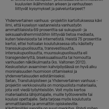
kuuluvien ikäihmisten arkeen ja vanhuuteen
liittyvät kysymykset ja palveluntarpeet?
Yhdenvertainen vanhuus -projektin kartoituksessa kävi
ilmi, että kyselyyn vastanneista vanhustyön
ammattilaisista 69 prosenttia sai sukupuoli- ja
seksuaalivähemmistöihin liittyvää tietoa mediasta,
kuten televisiosta tai internetistä. Heistä 75 prosenttia
kertoi, ettei hoitoalan koulutuksessa oltu käsitelty
transsukupuolisuutta, transvestisuutta,
intersukupuolisuutta, muunsukupuolisuutta eli
transgenderiyttä, biseksuaalisuutta tai homoutta
vanhuuden näkökulmasta (ks. Valtonen 2012).
Keskustelun avaaminen kahvipöydässä on hyvä alku
moninaisuuden huomioon ottamiseksi ja
yhdenvertaisuuden edistämiseksi.
Setan, Transtukipisteen ja Yhdenvertainen vanhuus -
projektin verkkosivuilla on monipuolista materiaalia,
jota voit viedä työyhteisöön. Voit myös kertoa
materiaalista lähijohtajalle, muille työtovereille tai
koulusi opettajalle. Seta tarjoaa myös koulutusta
ammattilaisille ja ammattiin opiskeleville.
Käyttämilläsi sanoilla on suuri merkitys. Pohdi miten