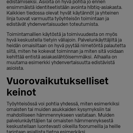
edistämiseksi. Asioita on hyvä pohtia jo ennen
ensimmäistä identiteetistään avointa hlbtiq-asiakasta.
Kaikkien tiedossa olevat hyvät käytännöt ja yhteinen
linja tuovat varmuutta työyhteisön toimintaan ja
edistävät yhdenvertaisuuden toteutumista.
Toimintamallien käytöstä ja toimivuudesta on myös
hyvä keskustella tietyin väliajoin. Palvelunkäyttäjiltä ja
heidän omaisiltaan on hyvä pyytää nimetöntä palautetta
siitä, miten he kokevat toiminnan ja miten sitä voidaan
kehittää entistä asiakaslähtöisemmäksi. Alhaalla on
muutama esimerkki yhdenvertaisuutta edistävistä
asioista.
Vuorovaikutukselliset
keinot
Työyhteisössä voi pohtia yhdessä, miten esimerkiksi
omaisten tai muiden asukkaiden kysymyksiin tai
mahdolliseen hämmennykseen vastataan. Muiden
palvelunkäyttäjien tai omaisten hämmennyksestä
keskustellaan luontevasti oikeilla foorumeilla ja heille
tarjotaan asiallista tietoa esimerkiksi