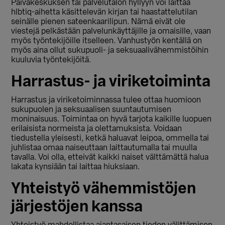
Päiväkeskuksen tai palvelutalon hyllyyn voi laittaa
hlbtiq-aihetta käsittelevän kirjan tai haastattelutilan
seinälle pienen sateenkaarilipun. Nämä eivät ole
viestejä pelkästään palvelunkäyttäjille ja omaisille, vaan
myös työntekijöille itselleen. Vanhustyön kentällä on
myös aina ollut sukupuoli- ja seksuaalivähemmistöihin
kuuluvia työntekijöitä.
Harrastus- ja viriketoiminta
Harrastus ja viriketoiminnassa tulee ottaa huomioon
sukupuolen ja seksuaalisen suuntautumisen
moninaisuus. Toimintaa on hyvä tarjota kaikille luopuen
erilaisista normeista ja olettamuksista. Voidaan
tiedustella yleisesti, ketkä haluavat leipoa, ommella tai
juhlistaa omaa naiseuttaan laittautumalla tai muulla
tavalla. Voi olla, etteivät kaikki naiset välttämättä halua
lakata kynsiään tai laittaa hiuksiaan.
Yhteistyö vähemmistöjen
järjestöjen kanssa