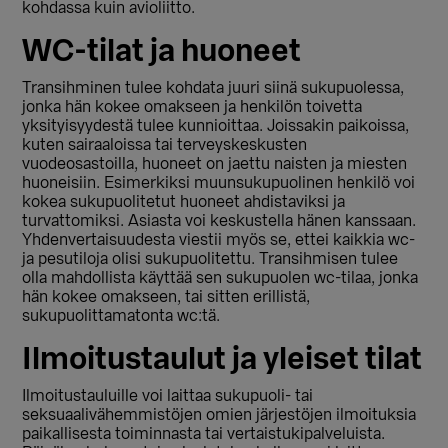
kohdassa kuin avioliitto.
WC-tilat ja huoneet
Transihminen tulee kohdata juuri siinä sukupuolessa,
jonka hän kokee omakseen ja henkilön toivetta
yksityisyydestä tulee kunnioittaa. Joissakin paikoissa,
kuten sairaaloissa tai terveyskeskusten
vuodeosastoilla, huoneet on jaettu naisten ja miesten
huoneisiin. Esimerkiksi muunsukupuolinen henkilö voi
kokea sukupuolitetut huoneet ahdistaviksi ja
turvattomiksi. Asiasta voi keskustella hänen kanssaan.
Yhdenvertaisuudesta viestii myös se, ettei kaikkia wc-
ja pesutiloja olisi sukupuolitettu. Transihmisen tulee
olla mahdollista käyttää sen sukupuolen wc-tilaa, jonka
hän kokee omakseen, tai sitten erillistä,
sukupuolittamatonta wc:tä.
Ilmoitustaulut ja yleiset tilat
Ilmoitustauluille voi laittaa sukupuoli- tai
seksuaalivähemmistöjen omien järjestöjen ilmoituksia
paikallisesta toiminnasta tai vertaistukipalveluista.