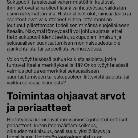
Sukupuoli- ja seksuaalivähemmistöihin kuuluvat
ihmiset ovat aina olleet läsnä vanhustyössä, vaikkakin
usein näkymättöminä. Historialliset olot, lainsäädäntö ja
asenteet ovat vaikuttaneet siihen, että moni on
joutunut piilottamaan todellisen minänsä suojellakseen
itseään. Näkymättömyydestä voi johtua ajatus, ettei
tieto sukupuoli-identiteetin, sukupuolen ilmaisun ja
seksuaalisen suuntautumisen moninaisuudesta ole
ajankohtaista tai tarpeellista vanhustyössä.
Voiko työyhteisössä­­ puhua kaikista asioista, jotka
tuntuvat itselle merkityksellisiltä? Onko työyhteisössä
valmius puhua esimerkiksi seksuaaliseen
suuntautumiseen tai sukupuoleen liittyvistä asioista tai
vaikka seksuaalisuudesta?
Toimintaa ohjaavat arvot
ja periaatteet
Hoitotyössä korostuvat ihmisarvosta johdetut eettiset
periaatteet, kuten itsemääräämisoikeus,
oikeudenmukaisuus, osallisuus, yksilöllisyys ja
turvallisuus. Hoitotyön keskeinen ajatus on