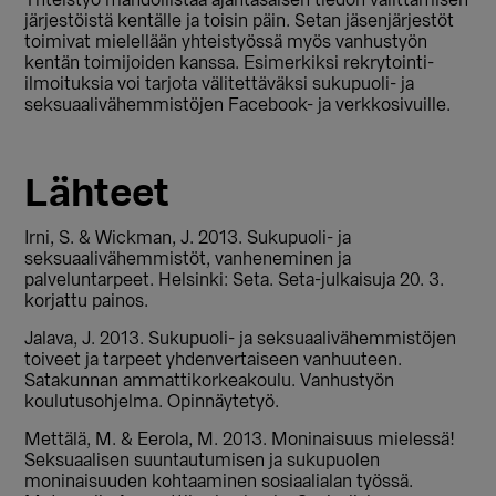
Yhteistyö mahdollistaa ajantasaisen tiedon välittämisen
järjestöistä kentälle ja toisin päin. Setan jäsenjärjestöt
toimivat mielellään yhteistyössä myös vanhustyön
kentän toimijoiden kanssa. Esimerkiksi rekrytointi-
ilmoituksia voi tarjota välitettäväksi sukupuoli- ja
seksuaalivähemmistöjen Facebook- ja verkkosivuille.
Lähteet
Irni, S. & Wickman, J. 2013. Sukupuoli- ja
seksuaalivähemmistöt, vanheneminen ja
palveluntarpeet. Helsinki: Seta. Seta-julkaisuja 20. 3.
korjattu painos.
Jalava, J. 2013. Sukupuoli- ja seksuaalivähemmistöjen
toiveet ja tarpeet yhdenvertaiseen vanhuuteen.
Satakunnan ammattikorkeakoulu. Vanhustyön
koulutusohjelma. Opinnäytetyö.
Mettälä, M. & Eerola, M. 2013. Moninaisuus mielessä!
Seksuaalisen suuntautumisen ja sukupuolen
moninaisuuden kohtaaminen sosiaalialan työssä.